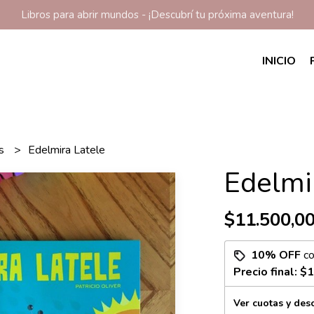
Libros para abrir mundos - ¡Descubrí tu próxima aventura!
INICIO
os
Edelmira Latele
Edelmi
$11.500,0
10% OFF
c
Precio final:
$1
Ver cuotas y des