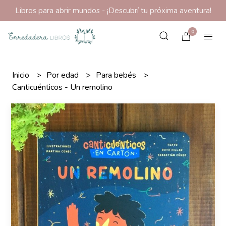
Libros para abrir mundos - ¡Descubrí tu próxima aventura!
0
Inicio
Por edad
Para bebés
Canticuénticos - Un remolino