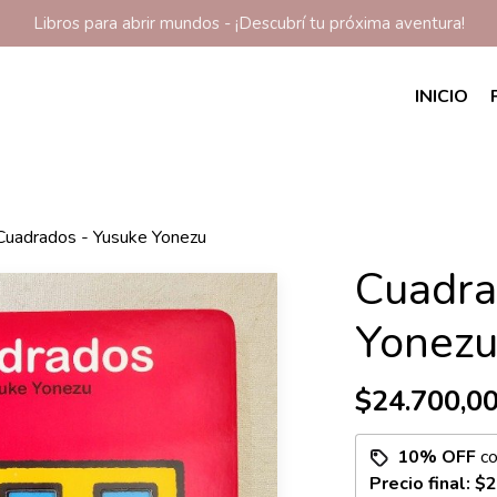
Libros para abrir mundos - ¡Descubrí tu próxima aventura!
INICIO
Cuadrados - Yusuke Yonezu
Cuadra
Yonez
$24.700,0
10% OFF
c
Precio final:
$2