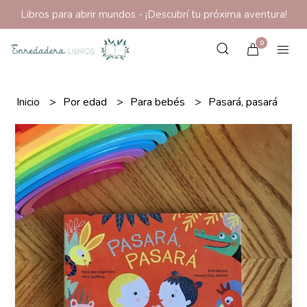
Libros para abrir mundos - ¡Descubrí tu próxima aventura!
0
Inicio
Por edad
Para bebés
Pasará, pasará