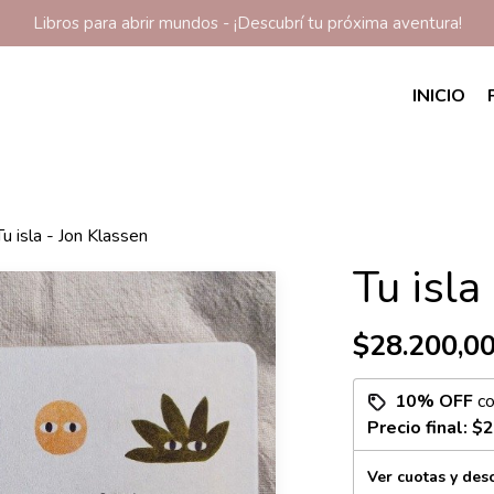
Libros para abrir mundos - ¡Descubrí tu próxima aventura!
INICIO
Tu isla - Jon Klassen
Tu isla
$28.200,0
10% OFF
c
Precio final:
$2
Ver cuotas y des